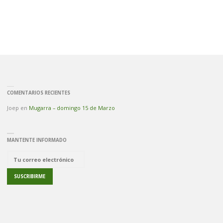
LOS
TRES
REYES
(2446
COMENTARIOS RECIENTES
M)
Joep
en
Mugarra – domingo 15 de Marzo
INFORMACIÓN"
MANTENTE INFORMADO