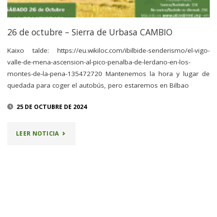
26 de octubre – Sierra de Urbasa CAMBIO
Kaixo talde: https://eu.wikiloc.com/ibilbide-senderismo/el-vigo-
valle-de-mena-ascension-al-pico-penalba-de-lerdano-en-los-
montes-de-la-pena-135472720 Mantenemos la hora y lugar de
quedada para coger el autobús, pero estaremos en Bilbao
25 DE OCTUBRE DE 2024
"26
LEER NOTICIA
DE
OCTUBRE
–
SIERRA