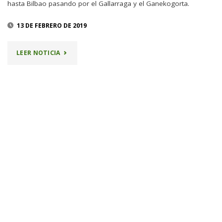
hasta Bilbao pasando por el Gallarraga y el Ganekogorta.
13 DE FEBRERO DE 2019
"24
LEER NOTICIA
FEBRERO
–
GALLARRAGA"