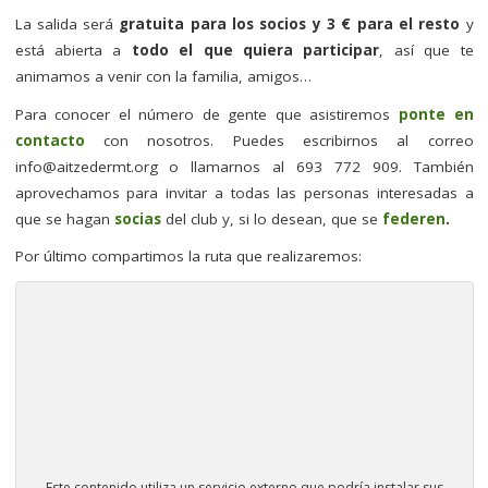
La salida será
gratuita para los socios y 3 € para el resto
y
está abierta a
todo el que quiera participar
, así que te
animamos a venir con la familia, amigos…
Para conocer el número de gente que asistiremos
ponte en
contacto
con nosotros. Puedes escribirnos al correo
info@aitzedermt.org
o llamarnos al 693 772 909. También
aprovechamos para invitar a todas las personas interesadas a
que se hagan
socias
del club y, si lo desean, que se
federen
.
Por último compartimos la ruta que realizaremos:
Este contenido utiliza un servicio externo que podría instalar sus