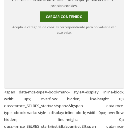
propias cookies.
CARGAR CONTENIDO
Acepta la categoría de cookies correspondiente para no volver a ver
este aviso.
<span data-mce-type=»bookmark» style=»display: inline-block;
width: 0px; overflow: hidden; line-height: 0;»
class=»mce_SELRES_start»> </span>&lt;span data-mce-
type=»bookmark» style=»display: inline-block; width: 0px; overflow:
hidden; line-height: 0;»
class=»mce_SELRES_start»&gt; &lt;/span&gt;&lt;span data-mce-