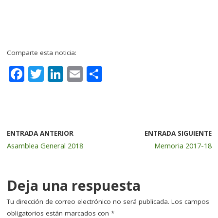
Comparte esta noticia:
F
T
Li
E
C
a
w
n
m
o
c
it
k
ai
m
e
te
e
l
p
b
r
dI
a
ENTRADA ANTERIOR
ENTRADA SIGUIENTE
Asamblea General 2018
Memoria 2017-18
o
n
rt
o
ir
k
Deja una respuesta
Tu dirección de correo electrónico no será publicada.
Los campos
obligatorios están marcados con
*