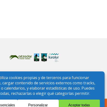
ONTAÑA
l) quedan temporalmente suspendidos.
Leer comunicado
.
l nº CD0006595. NIF G95897971.