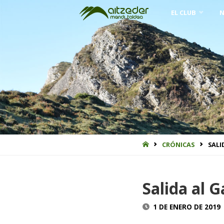
Saltar
EL CLUB
N
al
contenido
INICIO
CRÓNICAS
SAL
Salida al 
1 DE ENERO DE 2019