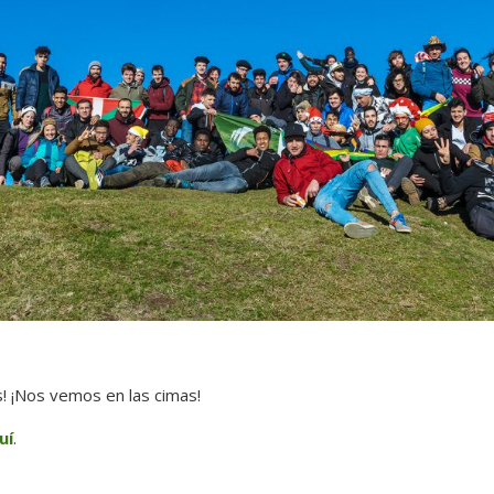
s! ¡Nos vemos en las cimas!
uí
.