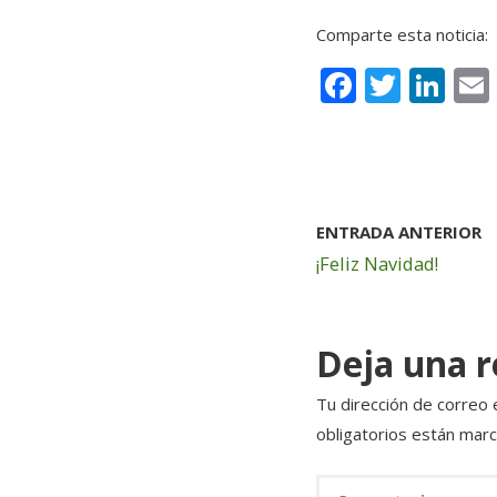
Comparte esta noticia:
F
T
Li
a
w
n
c
it
k
e
te
e
b
r
dI
ENTRADA ANTERIOR
o
n
¡Feliz Navidad!
o
k
Deja una 
Tu dirección de correo 
obligatorios están mar