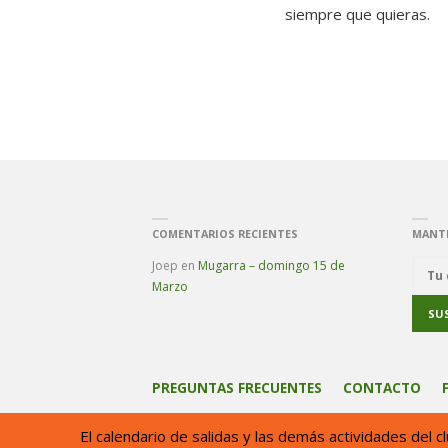
siempre que quieras.
COMENTARIOS RECIENTES
MANT
Joep
en
Mugarra – domingo 15 de
Marzo
PREGUNTAS FRECUENTES
CONTACTO
El calendario de salidas y las demás actividades del 
El club de montaña Aitzeder Mendi Taldea está