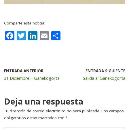
–
Comparte esta noticia:
F
T
Li
E
C
a
w
n
m
o
c
it
k
ai
m
e
te
e
l
p
b
r
dI
a
ENTRADA ANTERIOR
ENTRADA SIGUIENTE
31 Diciembre – Ganekogorta
Salida al Ganekogorta
o
n
rt
o
ir
k
Deja una respuesta
Tu dirección de correo electrónico no será publicada.
Los campos
obligatorios están marcados con
*