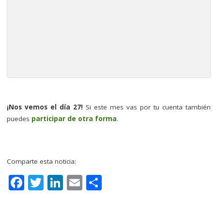
–
¡Nos vemos el día 27!
Si este mes vas por tu cuenta también
puedes
participar de otra forma
.
–
Comparte esta noticia:
F
T
Li
E
C
a
w
n
m
o
c
it
k
ai
m