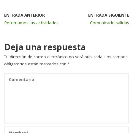
e
te
e
l
p
b
r
dI
a
ENTRADA ANTERIOR
ENTRADA SIGUIENTE
Retomamos las actividades
Comunicado salidas
o
n
rt
o
ir
k
Deja una respuesta
Tu dirección de correo electrónico no será publicada.
Los campos
obligatorios están marcados con
*