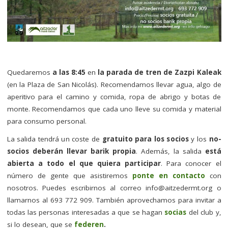
–
Quedaremos
a las 8:45
en
la parada de tren de Zazpi Kaleak
(en la Plaza de San Nicolás). Recomendamos llevar agua, algo de
aperitivo para el camino y comida, ropa de abrigo y botas de
monte. Recomendamos que cada uno lleve su comida y material
para consumo personal.
La salida tendrá un coste de
gratuito para los socios
y los
no-
socios deberán llevar barik propia
. Además, la salida
está
abierta a todo el que quiera participar
. Para conocer el
número de gente que asistiremos
ponte en contacto
con
nosotros. Puedes escribirnos al correo
info@aitzedermt.org
o
llamarnos al 693 772 909. También aprovechamos para invitar a
todas las personas interesadas a que se hagan
socias
del club y,
si lo desean, que se
federen
.