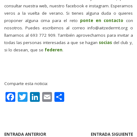
consultar nuestra web, nuestro facebook e instagram. Esperamos
veros a la vuelta de verano. Si tienes alguna duda o quieres
proponer alguna cima para el reto
ponte en contacto
con
nosotros. Puedes escribirnos al correo
info@aitzedermt.org
o
llamarnos al 693 772 909. También aprovechamos para invitar a
todas las personas interesadas a que se hagan
socias
del club y,
si lo desean, que se
federen
.
Comparte esta noticia:
F
T
Li
E
C
a
w
n
m
o
c
it
k
ai
m
e
te
e
l
p
b
r
dI
a
ENTRADA ANTERIOR
ENTRADA SIGUIENTE