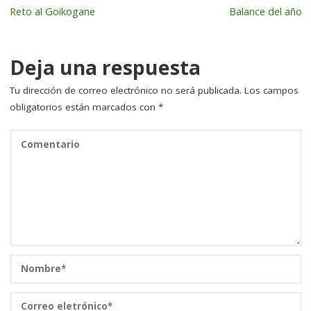
Reto al Goikogane
Balance del año
o
n
rt
o
ir
k
Deja una respuesta
Tu dirección de correo electrónico no será publicada.
Los campos
obligatorios están marcados con
*