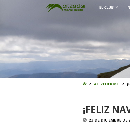
Saltar
EL CLUB
N
al
contenido
INICIO
AITZEDER MT
¡
¡FELIZ N
23 DE DICIEMBRE DE 