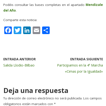
Podéis consultar las bases completas en el apartado
Mendizale
del Año
.
Comparte esta noticia:
F
T
Li
E
C
a
w
n
m
o
c
it
k
ai
m
e
te
e
l
p
b
r
dI
a
ENTRADA ANTERIOR
ENTRADA SIGUIENTE
Salida Llodio-Bilbao
Participamos en la 4ª Marcha
o
n
rt
«Cimas por la Igualdad»
o
ir
k
Deja una respuesta
Tu dirección de correo electrónico no será publicada.
Los campos
obligatorios están marcados con
*