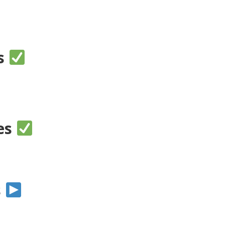
es
res
s