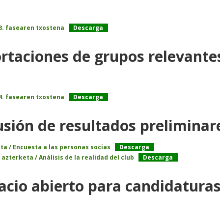
3. fasearen txostena
Descarga
ortaciones de grupos relevant
4. fasearen txostena
Descarga
fusión de resultados prelimina
ta / Encuesta a las personas socias
Descarga
azterketa / Análisis de la realidad del club
Descarga
pacio abierto para candidatura